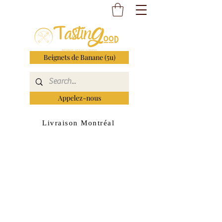
Beignets de Banane (5u)
Appelez-nous
Livraison Montréal