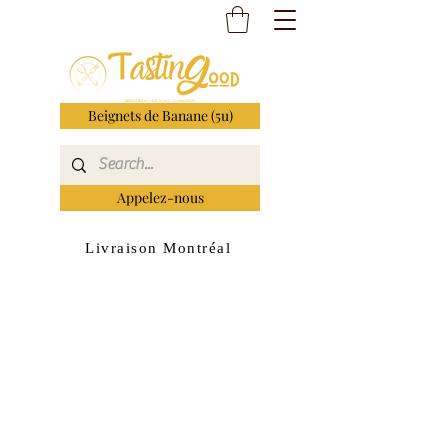
Beignets de Banane (5u)
Appelez-nous
Livraison Montréal