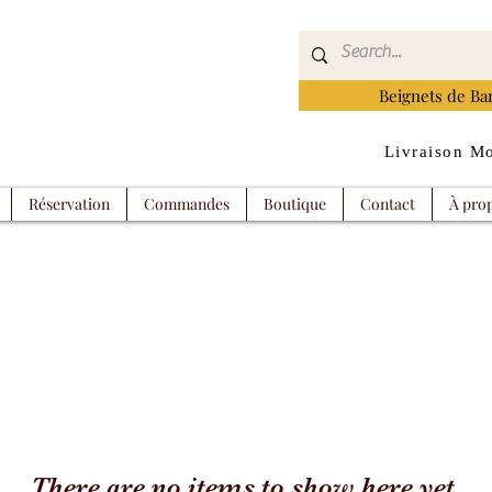
Beignets de Ba
Livraison Mo
Réservation
Commandes
Boutique
Contact
À pro
There are no items to show here yet.