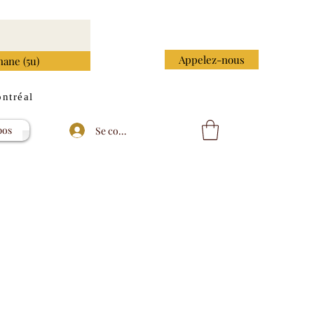
Appelez-nous
nane (5u)
ntréal
pos
Se connecter