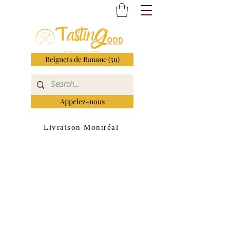
Beignets de Banane (5u)
Appelez-nous
Livraison Montréal