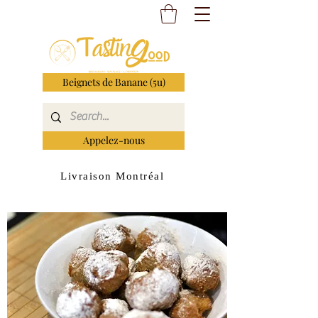
Beignets de Banane (5u)
Appelez-nous
Livraison Montréal