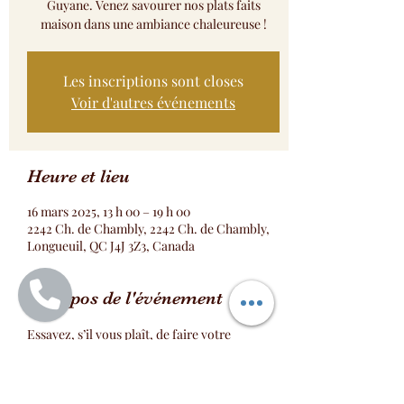
Guyane. Venez savourer nos plats faits
maison dans une ambiance chaleureuse !
Les inscriptions sont closes
Voir d'autres événements
Heure et lieu
16 mars 2025, 13 h 00 – 19 h 00
2242 Ch. de Chambly, 2242 Ch. de Chambly,
Longueuil, QC J4J 3Z3, Canada
À propos de l'événement
Essayez, s’il vous plaît, de faire votre 
réservation aux heures d’ouverture du 
restaurant, à savoir entre 11h et 20 h, du 
mardi au samedi. Les places pour la partie de 