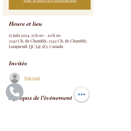
Heure et lieu
15 juin 2024, 15 h 00 – 20 h 00
2242 Ch. de Chambly, 2242 Ch. de Chambly,
Longueuil, QC J4J 3Z3, Canada
Invités
Voir tout
À propos de l'événement
Réservation Table Formule Bokit DOMINO
https://www.tastingood.ca/online-
ordering/dish/b1b4ad83-3e74-4a48-9864-
80ee144a7c6d