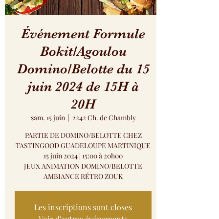
Événement Formule
Bokit/Agoulou
Domino/Belotte du 15
juin 2024 de 15H à
20H
sam. 15 juin
  |  
2242 Ch. de Chambly
PARTIE DE DOMINO/BELOTTE CHEZ
TASTINGOOD GUADELOUPE MARTINIQUE
15 juin 2024 | 15:00 à 20h00
JEUX ANIMATION DOMINO/BELOTTE
AMBIANCE RÉTRO ZOUK
Les inscriptions sont closes
Voir d'autres événements