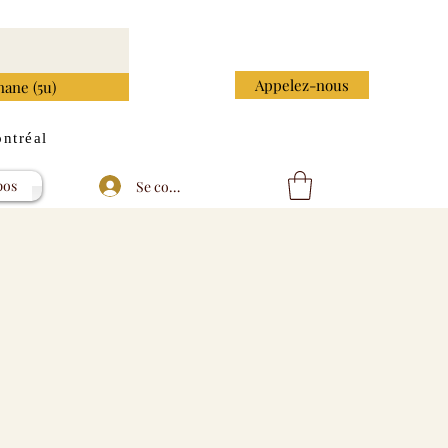
Appelez-nous
nane (5u)
ntréal
pos
Se connecter