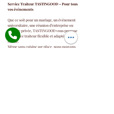
Service Traiteur TASTINGOOD – Pour tous 
vos événements
Que ce soit pour un mariage, un événement 
universitaire, une réunion d’entreprise ou 
une fête privée, TASTINGOOD vous propose 
un service traiteur flexible et adapté à votre 
réalité.
Même sans cuisine sur place, nous pouvons 
vous offrir :
• Finger food & canapés
• Plateaux sandwichs et bouchées
Afficher plus
RSVP
Partager cet événement