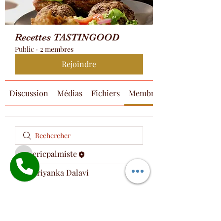
Recettes TASTINGOOD
Public
·
2 membres
Rejoindre
Discussion
Médias
Fichiers
Membres
ericpalmiste
ericpalmiste
priyanka Dalavi