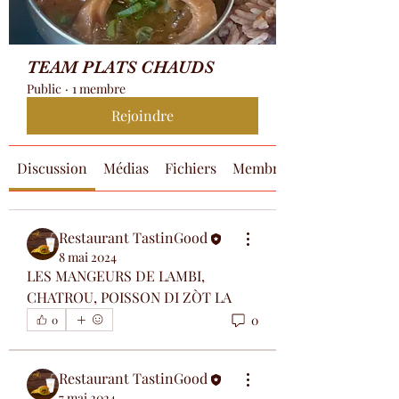
TEAM PLATS CHAUDS
Public
·
1 membre
Rejoindre
Discussion
Médias
Fichiers
Membres
Restaurant TastinGood
8 mai 2024
LES MANGEURS DE LAMBI, 
CHATROU, POISSON DI ZÒT LA
0
0
Restaurant TastinGood
7 mai 2024