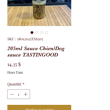
SKU : 18012025TAS205
205ml Sauce Chien/Dog
sauce TASTINGOOD
Prix
14,35 $
Hors Taxe
Quantité
*
Ajouter au panier