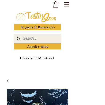
Beignets de Banane (5u)
Appelez-nous
Livraison Montréal