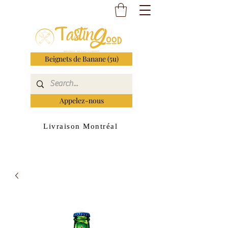
Beignets de Banane (5u)
Appelez-nous
Livraison Montréal