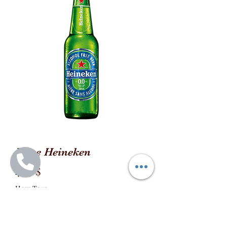
Bière Heineken
Prix
4,99 $
Hors Taxe
Quantité
*