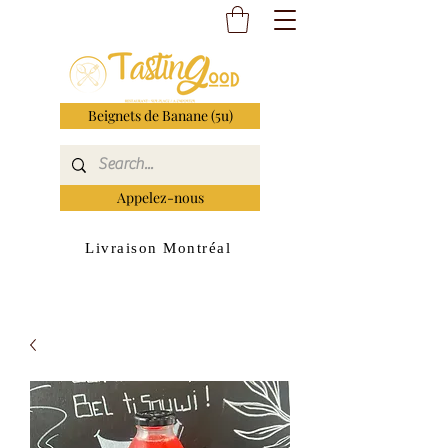
Beignets de Banane (5u)
Appelez-nous
Livraison Montréal