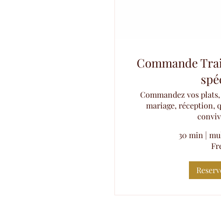
Commande Trait
spé
Commandez vos plats, 
mariage, réception, q
convivi
30 min
|
mul
Fr
Reser