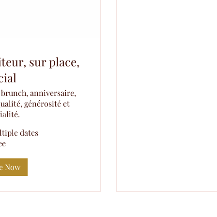
eur, sur place,
cial
brunch, anniversaire,
ualité, générosité et
alité.
tiple dates
ee
ve Now