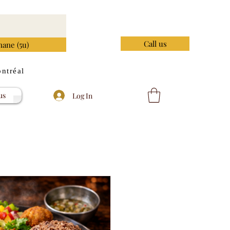
Call us
nane (5u)
ntréal
us
Log In