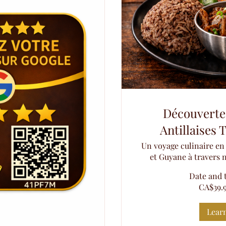
Découverte
Antillaise
Un voyage culinaire e
et Guyane à travers 
Date and 
CA$39.9
Lear