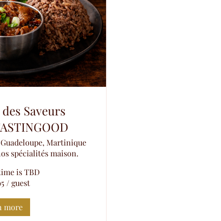
 des Saveurs
s TASTINGOOD
n Guadeloupe, Martinique
nos spécialités maison.
time is TBD
5 / guest
n more